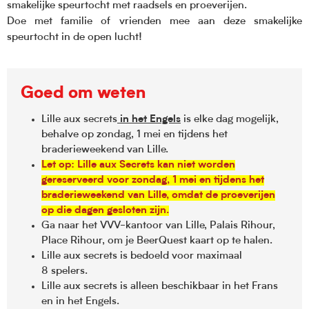
smakelijke speurtocht met raadsels en proeverijen.
Doe met familie of vrienden mee aan deze smakelijke
speurtocht in de open lucht!
Goed om weten
Lille aux secrets
in het Engels
is elke dag mogelijk,
behalve op zondag, 1 mei en tijdens het
braderieweekend van Lille.
Let op: Lille aux Secrets kan niet worden
gereserveerd voor zondag, 1 mei en tijdens het
braderieweekend van Lille, omdat de proeverijen
op die dagen gesloten zijn.
Ga naar het VVV-kantoor van Lille, Palais Rihour,
Place Rihour, om je BeerQuest kaart op te halen.
Lille aux secrets is bedoeld voor maximaal
8 spelers.
Lille aux secrets is alleen beschikbaar in het Frans
en in het Engels.