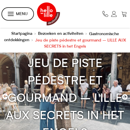
MENU
Startpagina
Bezoeken en activiteiten
Gastronomische
>
>
ontdekkingen
Jeu de piste pédestre et gourmand – LILLE AUX
>
SECRETS in het Engels
JEU DE PISTE
PÉDESTRE ET
GOURMAND – LILLE
AUX SECRETS IN HET